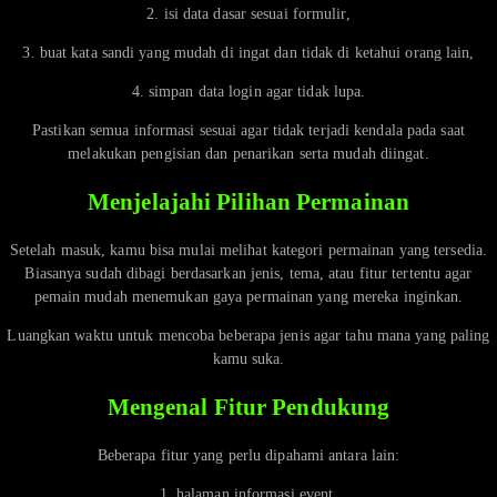
2. isi data dasar sesuai formulir,
3. buat kata sandi yang mudah di ingat dan tidak di ketahui orang lain,
4. simpan data login agar tidak lupa.
Pastikan semua informasi sesuai agar tidak terjadi kendala pada saat
melakukan pengisian dan penarikan serta mudah diingat.
Menjelajahi Pilihan Permainan
Setelah masuk, kamu bisa mulai melihat kategori permainan yang tersedia.
Biasanya sudah dibagi berdasarkan jenis, tema, atau fitur tertentu agar
pemain mudah menemukan gaya permainan yang mereka inginkan.
Luangkan waktu untuk mencoba beberapa jenis agar tahu mana yang paling
kamu suka.
Mengenal Fitur Pendukung
Beberapa fitur yang perlu dipahami antara lain:
1. halaman informasi event,