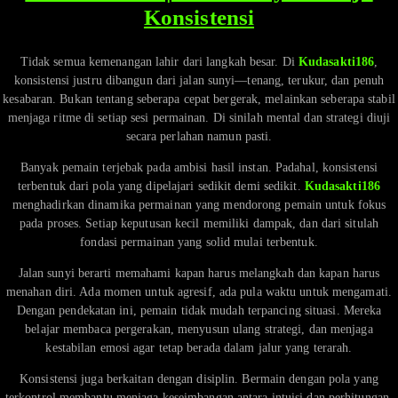
Konsistensi
Tidak semua kemenangan lahir dari langkah besar. Di
Kudasakti186
,
konsistensi justru dibangun dari jalan sunyi—tenang, terukur, dan penuh
kesabaran. Bukan tentang seberapa cepat bergerak, melainkan seberapa stabil
menjaga ritme di setiap sesi permainan. Di sinilah mental dan strategi diuji
secara perlahan namun pasti.
Banyak pemain terjebak pada ambisi hasil instan. Padahal, konsistensi
terbentuk dari pola yang dipelajari sedikit demi sedikit.
Kudasakti186
menghadirkan dinamika permainan yang mendorong pemain untuk fokus
pada proses. Setiap keputusan kecil memiliki dampak, dan dari situlah
fondasi permainan yang solid mulai terbentuk.
Jalan sunyi berarti memahami kapan harus melangkah dan kapan harus
menahan diri. Ada momen untuk agresif, ada pula waktu untuk mengamati.
Dengan pendekatan ini, pemain tidak mudah terpancing situasi. Mereka
belajar membaca pergerakan, menyusun ulang strategi, dan menjaga
kestabilan emosi agar tetap berada dalam jalur yang terarah.
Konsistensi juga berkaitan dengan disiplin. Bermain dengan pola yang
terkontrol membantu menjaga keseimbangan antara intuisi dan perhitungan.