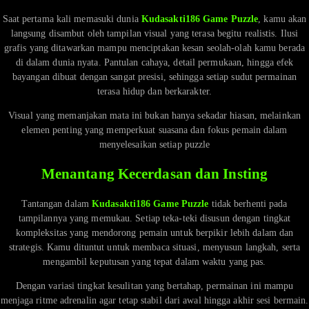
Saat pertama kali memasuki dunia
Kudasakti186 Game Puzzle
, kamu akan
langsung disambut oleh tampilan visual yang terasa begitu realistis. Ilusi
grafis yang ditawarkan mampu menciptakan kesan seolah-olah kamu berada
di dalam dunia nyata. Pantulan cahaya, detail permukaan, hingga efek
bayangan dibuat dengan sangat presisi, sehingga setiap sudut permainan
terasa hidup dan berkarakter.
Visual yang memanjakan mata ini bukan hanya sekadar hiasan, melainkan
elemen penting yang memperkuat suasana dan fokus pemain dalam
menyelesaikan setiap puzzle
Menantang Kecerdasan dan Insting
Tantangan dalam
Kudasakti186 Game Puzzle
tidak berhenti pada
tampilannya yang memukau. Setiap teka-teki disusun dengan tingkat
kompleksitas yang mendorong pemain untuk berpikir lebih dalam dan
strategis. Kamu dituntut untuk membaca situasi, menyusun langkah, serta
mengambil keputusan yang tepat dalam waktu yang pas.
Dengan variasi tingkat kesulitan yang bertahap, permainan ini mampu
menjaga ritme adrenalin agar tetap stabil dari awal hingga akhir sesi bermain.