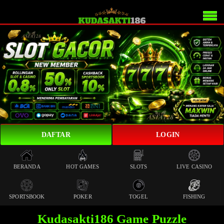
Tentang Kami
Author
Panduan Bermain
F.A.Q
DAFTAR
LOGIN
BERANDA
HOT GAMES
SLOTS
LIVE CASINO
SPORTSBOOK
POKER
TOGEL
FISHING
Kudasakti186 Game Puzzle